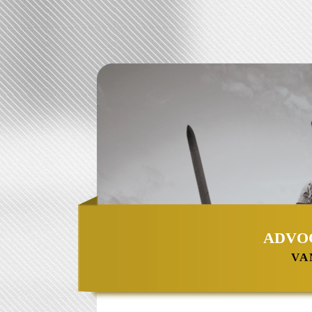
ADVO
VA