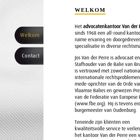
WELKOM
Het
advocatenkantoor Van der 
sinds 1968 een all-round kanto
Welkom
ruime ervaring en doorgedreve
specialisatie in diverse rechtsma
Contact
Jos Van der Perre is advocaat e
Stafhouder van de Balie van Bru
is vertrouwd met zowel national
internationale rechtsproblemen
mede-oprichter van de Orde va
Vlaamse Balies en gewezen Pre
van de Federatie van Europese 
(www.fbe.org). Hij is tevens er
burgemeester van Oudenburg.
Teneinde zijn kliënten een
kwaliteitsvolle service te verle
het kantoor Van der Perre een v